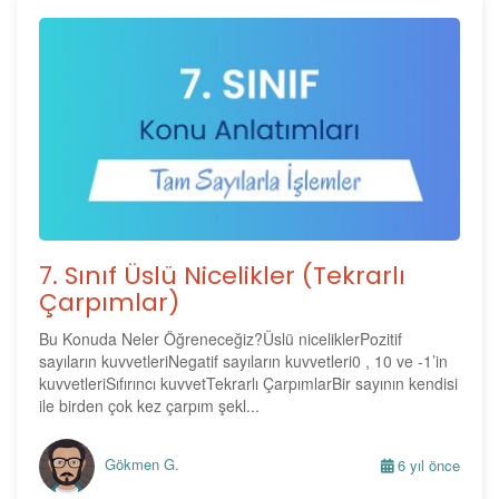
7. Sınıf Üslü Nicelikler (Tekrarlı
Çarpımlar)
Bu Konuda Neler Öğreneceğiz?Üslü niceliklerPozitif
sayıların kuvvetleriNegatif sayıların kuvvetleri0 , 10 ve -1’in
kuvvetleriSıfırıncı kuvvetTekrarlı ÇarpımlarBir sayının kendisi
ile birden çok kez çarpım şekl...
Gökmen G.
6 yıl önce