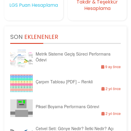
Takdir & Teşekkür
LGS Puan Hesaplama
Hesaplama
SON
EKLENENLER
Metrik Sisteme Geçiş Süreci Performans
Ödevi
9 ay önce
Çarpım Tablosu [PDF] – Renkli
2 yıl önce
Piksel Boyama Performans Görevi
2 yıl önce
Cetvel Seti: Gönye Nedir? İletki Nedir? Açı