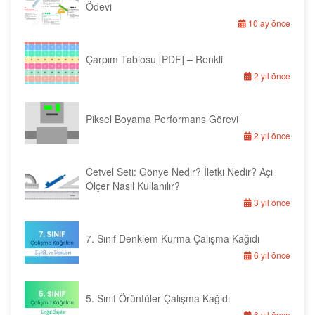
Ödevi
10 ay önce
Çarpım Tablosu [PDF] – Renkli
2 yıl önce
Piksel Boyama Performans Görevi
2 yıl önce
Cetvel Seti: Gönye Nedir? İletki Nedir? Açı
Ölçer Nasıl Kullanılır?
3 yıl önce
7. Sınıf Denklem Kurma Çalışma Kağıdı
6 yıl önce
5. Sınıf Örüntüler Çalışma Kağıdı
6 yıl önce